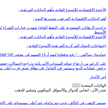
الأجندة الاقتصادية للأسبوع القادم وأهم البيانات المرتقبة :
‏أهم البيانات الإقتصادية المرتقب صدورها اليوم :
الأوسط
الأجندة الاقتصادية للأسبوع القادم وأهم البيانات المرتقبة :
اجتماعات البنوك المركزية المرتقبة الأسبوع القادم :
‏جولدمان ساكس : "رفع توقعاتنا لنمو أرباح السهم في مؤشر S&P 500 لعام 2025 إلى 11% ورفع هدف المؤشر على مدى 12 شهرًا إلى 6300"
يرفض عمليات البيع ويستمر في التداول في نطاق ضيق قرب أعلى م
أخر الأخبار
الولايات المتحدة 🇺🇸:
‏صدر الآن ، ايجابي للدولار والأسواق البيتكوين وسلبي للذهب
يستمر الذهب في التألق، حيث يتم تداوله عند أعلى مستوياته على الإطلاق وبارتفاع بنسبة 34% منذ فبراير. ‏بالنسبة لبنك أوف أمريكا يعتبر الذهب هو اكبر ا