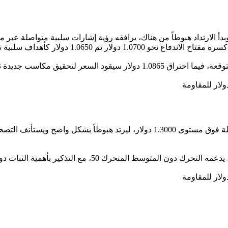
اليورو مقابل الدولار الأميركي خط المقاومة 1.0865 دولار وبدأ الارتداد هبوطاً من هناك، يرافقه رؤ
لم يتمكن سعر الجنيه الاسترليني مقابل الدولار من الصمود لفترة طويلة فوق مستوى 00
لتذكير بأهمية الثبات دون 1.3000 دولار لمواصلة الاتجاه الهابط.