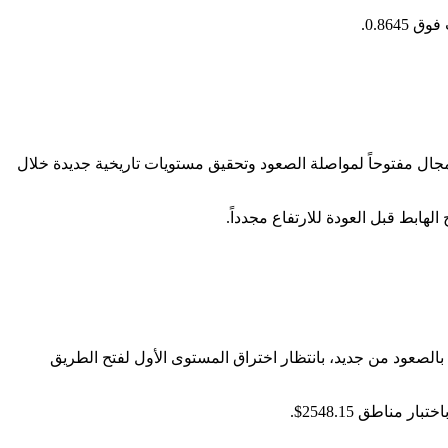
0.86.
 في تحقيق الهدف المنتظر عند 73360.00$ وتجاوزه ليقترب من الهدف الممتد الثاني عند 73818.00$، ويبدو المجال مفتوحاً لمواصلة الصعود وتحقيق مستويات تاريخية جديدة خلال
م (ETHUSD) من تحقيق الهدف 🎯 الأول عند 2664.30$ ويواجه مقاومة قوية هناك، حيث يتكئ على مستوى 2600.05$ ليبدأ بالصعود من جديد، بانتظار اختراق المستوى الأول لفتح الطريق