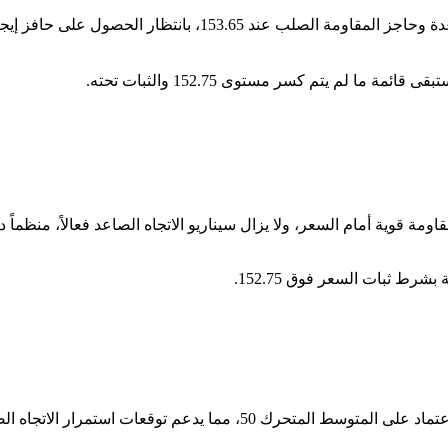
ينحصر سعر الدولار الأميركي مقابل الين الياباني بين دعم القناة 
ين محاولته لاختراق مستوى 153.65 الذي يشكل مقاومة قوية أمام السعر، ولا يزال سيناريو الاتجاه
شرط ثبات السعر فوق 152.75.