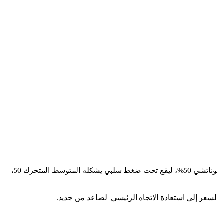
انخفض سعر الجنيه الاسترليني مقابل الدولار بقوة يوم أمس لينجح في تحقيق هدفنا المتوقع عند 1.2866 دولار، والذي يمثل مستوى تصحيح فيبوناتشي 50%، ليقع تحت ضغط سلبي يشكله المتوسط ​​المتحرك 50،