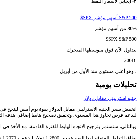
S&P 500 ⁦‪$SPX أسهم مؤشر
S&P 500 ⁦‪$SPX‬⁩
تتداول الآن فوق متوسطها المتحرك
200D
، وهو أعلى مستوى منذ الأول من أبريل
تحليلات يومية
جنيه استرليني مقابل دولار
ليدعم فرص تجاوز هذا المستوى وتحقيق تصحيح هابط إضافي هدفه التالي. يصل إل
وبالتالي، سنستمر بترجيح الاتجاه الهابط للفترة القادمة، مع الأخذ في الاعتبار أن اختراق مستوى 1.3000 دولار سيوقف التصحيح الهابط ويقود 
نطاق التداول المتوقع لهذا اليوم هو بين 1.2800 دولار للدعم و 1.2970 دولار للمقاومة