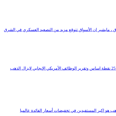
100 دولار للبرميل وهو أعلى معدل مفتوح على الإطلاق ، مايشير ان الأسواق تتوقع مزيد من التصعيد العسكري في الشرق
على الرغم من ارتفاع عوائد السندات الأمريكية وتراجع احتمالات خفض الفائدة الفيدرالية بخمسين نقطة في اجتماع نوفمبر لصالح الخفض ب 25 نقطة اساس وتقرير الوظائف الأمريكي الإيجابي لايزال الذهب