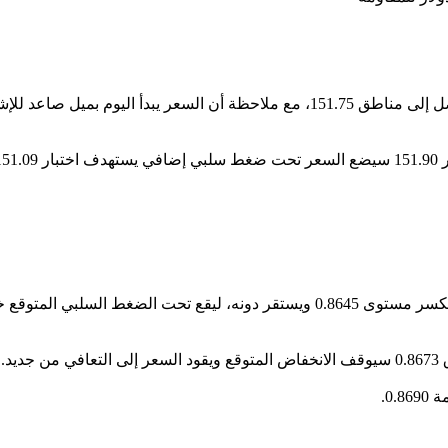
اع.
د.