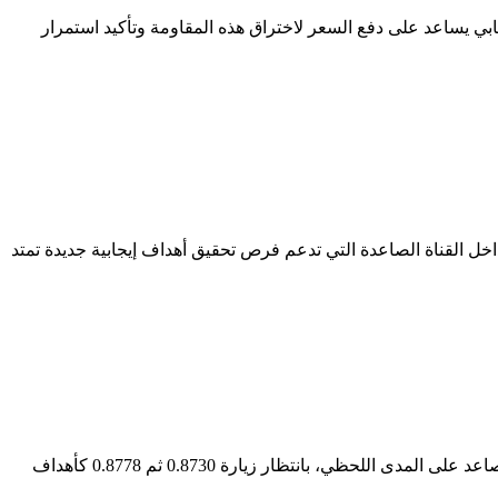
الصاعدة وحاجز المقاومة الصلب عند 153.65، بانتظار الحصول على حافز إيجابي يساعد على دفع السعر لاختراق هذه المقاومة وتأكيد استمرار
 الصاعد فعالاً، منظماً داخل القناة الصاعدة التي تدعم فرص تحقيق أهداف إيجابية جديدة تمتد
يستأنف سعر الدولار مقابل الفرنك السويسري تداولاته الإيجابية بعد الاعتماد على المتوسط ​​المتحرك 50، مما يدعم توقعات استمرار الاتجاه الصاعد على المدى اللحظي، بانتظار زيارة 0.8730 ثم 0.8778 كأهداف