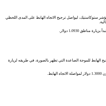
ية إشارات سلبية متواصلة عبر مؤشر ستوكاستيك، ليواصل ترجيح الاتجاه الهابط على المدى اللحظي
1.30 دولار، ليرتد هبوطاً بشكل واضح ويستأنف التصحيح الهابط للموجة الصاعدة التي تظهر بالصورة، في طريقه لزيارة