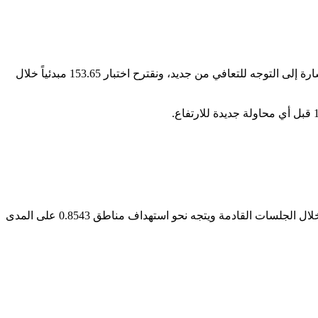
كسر سعر الدولار مقابل الين مستوى 152.75 بشكل واضح وتراجع ليصل إلى مناطق 151.75، مع ملاحظة أن السعر يبدأ اليوم بميل صاعد للإشارة إلى التوجه للتعافي من جديد، ونقترح اختبار 153.65 مبدئياً خلال
تداول سعر الدولار مقابل الفرنك السويسري يوم أمس بشكل سلبي ليكسر مستوى 0.8645 ويستقر دونه، ليقع تحت الضغط السلبي المتوقع خلال الجلسات القادمة ويتجه نحو استهداف مناطق 0.8543 على المدى