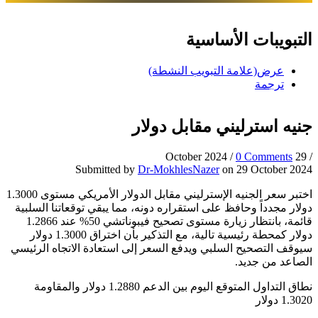
تبويبات الأساسية
عرض
(علامة التبويب النشطة)
ترجمة
يه استرليني مقابل دولار
/
0 Comments
29 Octobe
Submitted by
Dr-MokhlesNazer
on 29 October 20
اختبر سعر الجنيه الإسترليني مقابل الدولار الأمريكي مستوى 1.3000
ار مجدداً وحافظ على استقراره دونه، مما يبقي توقعاتنا السلبية
قائمة، بانتظار زيارة مستوى تصحيح فيبوناتشي 50% عند 1.2866
دولار كمحطة رئيسية تالية، مع التذكير بأن اختراق 1.3000 دولار
وقف التصحيح السلبي ويدفع السعر إلى استعادة الاتجاه الرئيسي
صاعد من جديد.
نطاق التداول المتوقع اليوم بين الدعم 1.2880 دولار والمقاومة
1. دولار