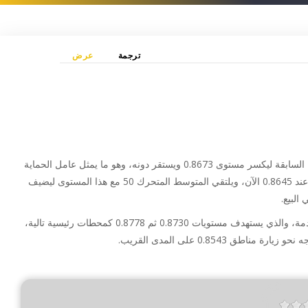
(علامة
ترجمة
عرض
التبويب
النشطة)
واجه سعر الدولار مقابل الفرنك السويسري ضغوطات سلبية خلال الجلسة السابقة ليكسر مستوى 0.8673 ويستقر دونه، وهو ما يمثل عامل الحماية
الأول للسيناريو الإيجابي المقترح مؤخراً، حيث يختبر الدعم الرئيسي الثاني عند 0.8645 الآن، ويلتقي المتوسط ​​المتحرك 50 مع هذا المستوى ليضيف
البيع.
وبالتالي، فإن هذه العوامل تشجعنا على اقتراح الارتفاع خلال الجلسات القادمة، والذي يستهدف مستويات 0.8730 ثم 0.8778 كمحطات رئيسية تالية،