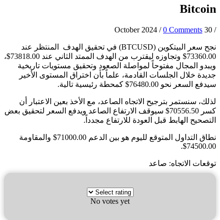
Bitco
/
0 Comments
30 Octobe
نجح سعر البيتكوين (BTCUSD) في تحقيق الهدف المنتظر عند
73360.00$ وتجاوزه ليقترب من الهدف الممتد الثاني عند 73818.00$،
دو المجال مفتوحاً لمواصلة الصعود وتحقيق مستويات تاريخية
دة خلال الجلسات القادمة، علماً بأن اختراق المستوى الأخير
السعر نحو 76480.00$ كمحطة رئيسية تالية.
ك، سنستمر بترجيح الاتجاه الصاعد، مع الأخذ بعين الاعتبار أن
كسر 70556.50$ سيوقف الارتفاع الصاعد ويدفع السعر لتحقيق بعض
صحيح الهابط قبل العودة للارتفاع مجدداً.
نطاق التداول المتوقع لليوم هو بين الدعم 71000.00$ والمقاومة
74500.0
عات الاتجاه: صاعد
No votes yet